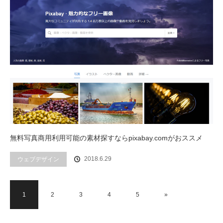
無料写真商用利用可能の素材探すならpixabay.comがおススメ
2018.6.29
ウェブデザイン
1
2
3
4
5
»