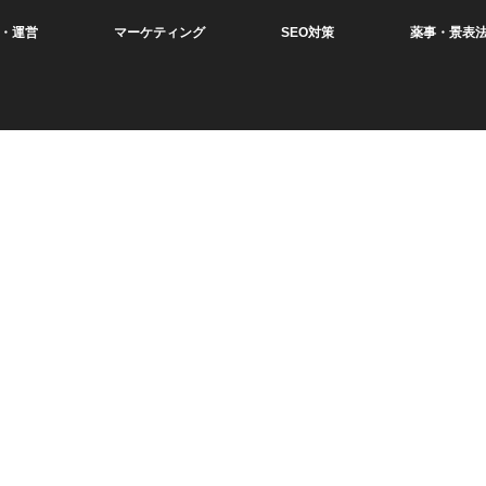
・運営
マーケティング
SEO対策
薬事・景表