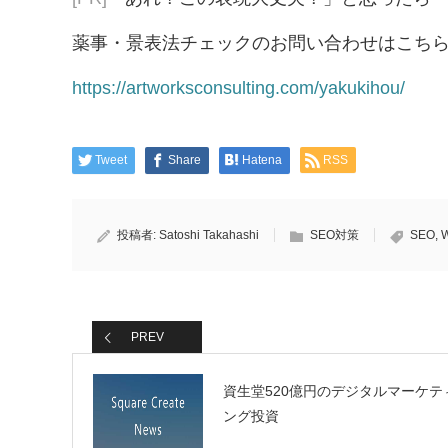
薬事・景表法チェックのお問い合わせはこち
https://artworksconsulting.com/yakukihou/
Tweet
Share
Hatena
RSS
投稿者:
Satoshi Takahashi
SEO対策
SEO
,
PREV
資生堂520億円のデジタルマーケテ
ング投資