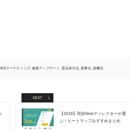
ら
WEBマーケティング
,
健康アップデート
,
景品表示法
,
薬事法
,
薬機法
NEXT
ィ
【2018】現役Webディレクターが選
ぶ！ヒートマップおすすめまとめ