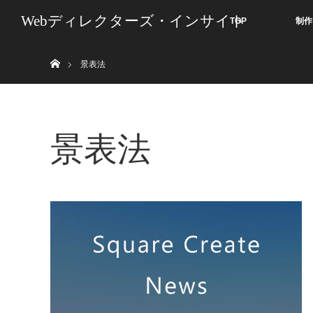
Webディレクターズ・インサイト
TOP
制作
ホーム
景表法
景表法