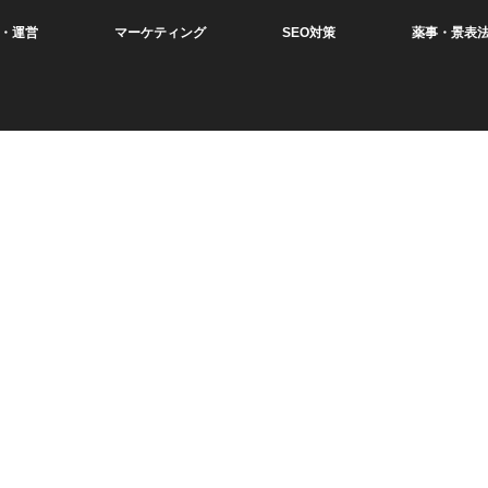
・運営
マーケティング
SEO対策
薬事・景表